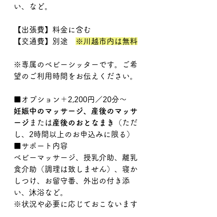
い、など。
【出張費】料金に含む
【交通費】別途　
※川越市内は無料
※専属のベビーシッターです。ご希
望のご利用時間をお伝えください。
■オプション＋2,200円／20分〜
妊娠中のマッサージ、産後のマッサ
ージ
または
産後のおとなまき
（ただ
し、2時間以上のお申込みに限る）
■サポート内容
ベビーマッサージ、授乳介助、離乳
食介助（調理は致しません）、寝か
しつけ、お留守番、外出の付き添
い、沐浴など。
※状況や必要に応じておこないます